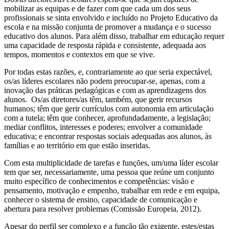
mobilizar as equipas e de fazer com que cada um dos seus
profissionais se sinta envolvido e incluído no Projeto Educativo da
escola e na missão conjunta de promover a mudança e o sucesso
educativo dos alunos. Para além disso, trabalhar em educação requer
uma capacidade de resposta rápida e consistente, adequada aos
tempos, momentos e contextos em que se vive.
Por todas estas razões, e, contrariamente ao que seria expectável,
os/as líderes escolares não podem preocupar-se, apenas, com a
inovação das práticas pedagógicas e com as aprendizagens dos
alunos. Os/as diretores/as têm, também, que gerir recursos
humanos; têm que gerir currículos com autonomia em articulação
com a tutela; têm que conhecer, aprofundadamente, a legislação;
mediar conflitos, interesses e poderes; envolver a comunidade
educativa; e encontrar respostas sociais adequadas aos alunos, às
famílias e ao território em que estão inseridas.
Com esta multiplicidade de tarefas e funções, um/uma líder escolar
tem que ser, necessariamente, uma pessoa que reúne um conjunto
muito específico de conhecimentos e competências: visão e
pensamento, motivação e empenho, trabalhar em rede e em equipa,
conhecer o sistema de ensino, capacidade de comunicação e
abertura para resolver problemas (Comissão Europeia, 2012).
Apesar do perfil ser complexo e a função tão exigente, estes/estas