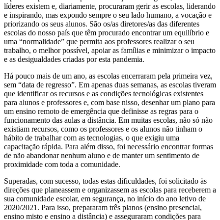
líderes existem e, diariamente, procuraram gerir as escolas, liderando
e inspirando, mas expondo sempre o seu lado humano, a vocação e
priorizando os seus alunos. São os/as diretores/as das diferentes
escolas do nosso país que têm procurado encontrar um equilíbrio e
uma “normalidade” que permita aos professores realizar o seu
trabalho, o melhor possível, apoiar as famílias e minimizar o impacto
e as desigualdades criadas por esta pandemia.
Há pouco mais de um ano, as escolas encerraram pela primeira vez,
sem “data de regresso”. Em apenas duas semanas, as escolas tiveram
que identificar os recursos e as condições tecnológicas existentes
para alunos e professores e, com base nisso, desenhar um plano para
um ensino remoto de emergência que definisse as regras para o
funcionamento das aulas a distância. Em muitas escolas, não só não
existiam recursos, como os professores e os alunos não tinham o
hábito de trabalhar com as tecnologias, o que exigiu uma
capacitação rápida. Para além disso, foi necessário encontrar formas
de não abandonar nenhum aluno e de manter um sentimento de
proximidade com toda a comunidade.
Superadas, com sucesso, todas estas dificuldades, foi solicitado às
direções que planeassem e organizassem as escolas para receberem a
sua comunidade escolar, em segurança, no início do ano letivo de
2020/2021. Para isso, prepararam três planos (ensino presencial,
ensino misto e ensino a distância) e asseguraram condições para