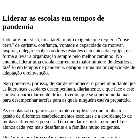
Liderar as escolas em tempos de
pandemia
Liderar é, por si só, uma tarefa muito exigente que requer a “dose
certa” de carisma, confiança, vontade e capacidade de motivar,
inspirar, delegar e saber ouvir os restantes elementos da equipa, de
forma a levar a organização sempre pelo melhor caminho. No
entanto, liderar uma escola acarreta um maior número de desafios e,
fazê-lo em tempos de pandemia, obrigou a uma maior capacidade de
adaptação e reinvenção.
Não podemos, por isso, deixar de reconhecer o papel importante que
as lideranças escolares desempenham, diariamente, e que face a este
contexto particularmente difícil, tiveram que se superar ainda mais
para desempenhar tarefas para as quais ninguém estava preparado.
As escolas são organizações muito complexas e que implicam a
gestão de diferentes estabelecimentos escolares e a coordenação de
muitas e diferentes pessoas. Têm que dar resposta a um perfil de
alunos cada vez mais desafiante e a famílias muito exigentes.
Dos/as diretores/as escolares espera-se que sejam capazes de