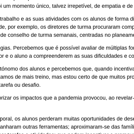
i um momento único, talvez irrepetível, de empatia e de
rabalho e as suas atividades com os alunos de forma di
de, por exemplo, os diretores de turma procuraram comp
s de conselho de turma semanais, centradas no planeame
gias. Percebemos que é possível avaliar de múltiplas fo
sor e o aluno a compreenderem as suas dificuldades e c
tónomo dos alunos e percebemos que, quando incentiva
tamos de mais treino, mas estou certo de que muitos p
arefa ou desafio.
lorizar os impactos que a pandemia provocou, ao revel
poral, os alunos perderam muitas oportunidades de dese
ganharam outras ferramentas; aproximaram-se das famí